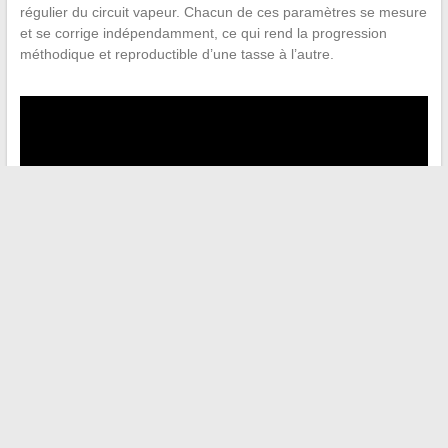
régulier du circuit vapeur. Chacun de ces paramètres se mesure
et se corrige indépendamment, ce qui rend la progression
méthodique et reproductible d’une tasse à l’autre.
←
Pourquoi choisir le papier peint blanc intissé pour relooker